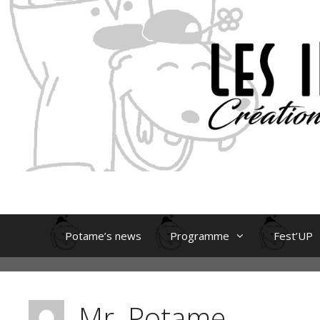
Aller
au
contenu
Potame’s news
Programme
Fest’UP
Mr. Potame