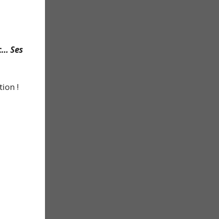
ic… Ses
ion !