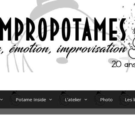
Potame Inside
L’atelier
Photo
Les l