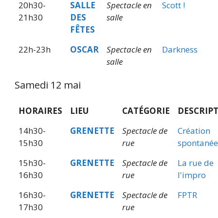
20h30-
SALLE
Spectacle en
Scott !
21h30
DES
salle
FÊTES
22h-23h
OSCAR
Spectacle en
Darkness
salle
Samedi 12 mai
HORAIRES
LIEU
CATÉGORIE
DESCRIP
14h30-
GRENETTE
Spectacle de
Création
15h30
rue
spontanée
15h30-
GRENETTE
Spectacle de
La rue de
16h30
rue
l'impro
16h30-
GRENETTE
Spectacle de
FPTR
17h30
rue