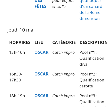
DES
pour enfant
quantiques
FÊTES
en salle
d'un canard
de la 4éme
dimension
Jeudi 10 mai
HORAIRES
LIEU
CATÉGORIE
DESCRIPTIO
15h-16h
OSCAR
Catch impro
Pool n°1 :
Qualification
diva
16h30-
OSCAR
Catch impro
Pool n°2 :
17h30
Qualification
carotte
18h-19h
OSCAR
Catch impro
Pool n°3 :
Qualification