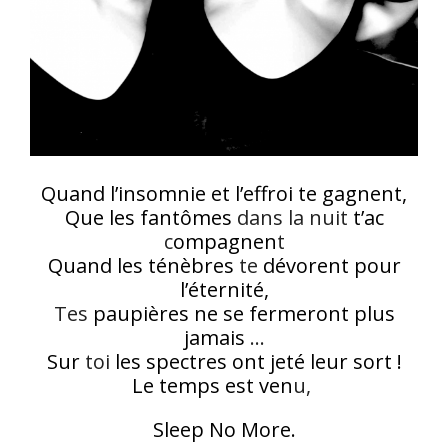
Quand l’insomnie et l’effroi te gagnent,
Que les fantômes
​ ​dans la nuit
t’ac
c
ompagnen
​t
Quand les ténèbres
​te
dévorent pour
l’éternité,
​Tes
paupières ne se fermeront plus
jamais
​…​
Sur
​toi
les spectres ont jeté leur sort !
Le temps est ven
​u, ​
Sleep No More.