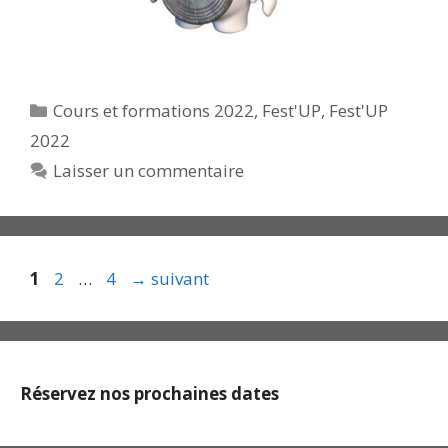
Catégories
Cours et formations 2022
,
Fest'UP
,
Fest'UP
2022
Laisser un commentaire
Page
Page
Page
1
2
…
4
→
suivant
Réservez nos prochaines dates