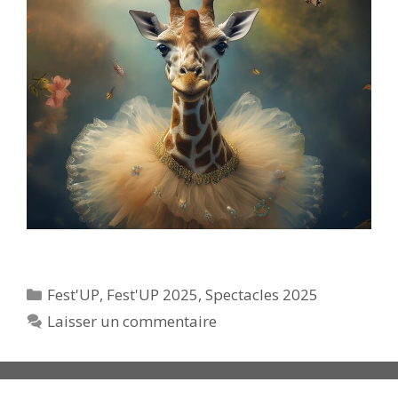
Catégories
Fest'UP
,
Fest'UP 2025
,
Spectacles 2025
Laisser un commentaire