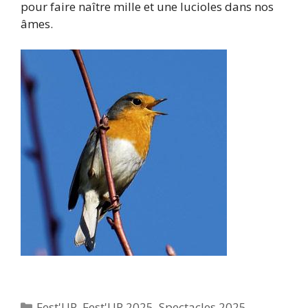
pour faire naître mille et une lucioles dans nos
âmes.
Catégories
Fest'UP
,
Fest'UP 2025
,
Spectacles 2025