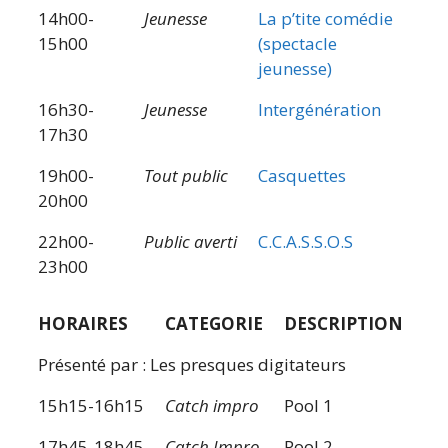
14h00-
Jeunesse
La p’tite comédie
15h00
(spectacle
jeunesse)
16h30-
Jeunesse
Intergénération
17h30
19h00-
Tout public
Casquettes
20h00
22h00-
Public averti
C.C.A.S.S.O.S
23h00
HORAIRES
CATEGORIE
DESCRIPTION
Présenté par : Les presques digitateurs
15h15-16h15
Catch impro
Pool 1
17h45-18h45
Catch Impro
Pool 2