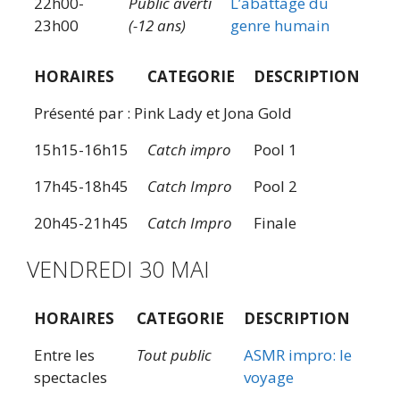
22h00-
Public averti
L’abattage du
23h00
(-12 ans)
genre humain
HORAIRES
CATEGORIE
DESCRIPTION
Présenté par : Pink Lady et Jona Gold
15h15-16h15
Catch impro
Pool 1
17h45-18h45
Catch Impro
Pool 2
20h45-21h45
Catch Impro
Finale
VENDREDI 30 MAI
HORAIRES
CATEGORIE
DESCRIPTION
Entre les
Tout public
ASMR impro: le
spectacles
voyage