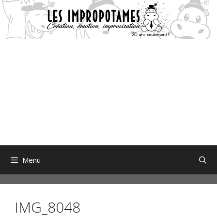
Aller
au
contenu
Menu
IMG_8048