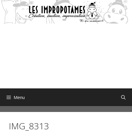
Aller
au
contenu
Menu
IMG_8313