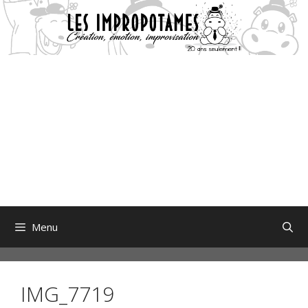
Aller
au
contenu
Menu
IMG_7719