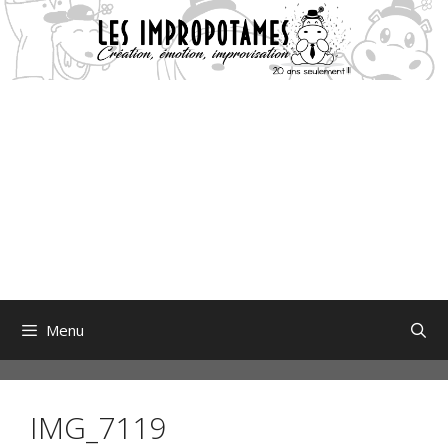
Aller
au
contenu
Menu
IMG_7119