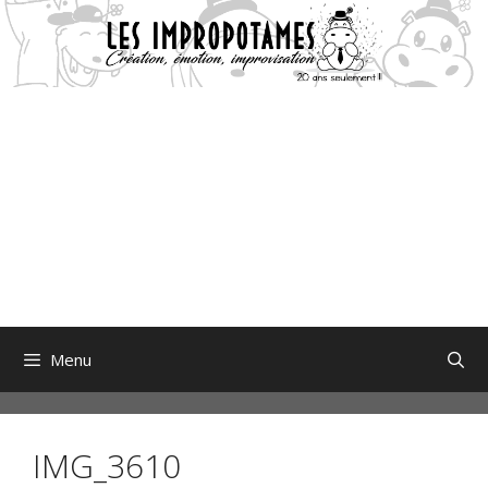
Aller
au
contenu
Menu
IMG_3610