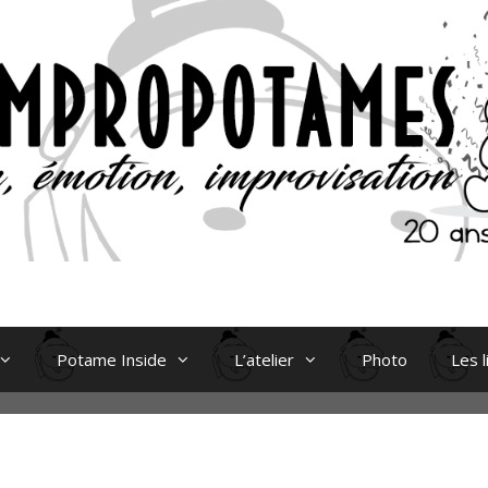
Potame Inside
L’atelier
Photo
Les l