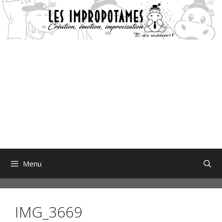
Aller
au
contenu
Menu
IMG_3669