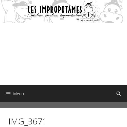
Aller
au
contenu
Menu
IMG_3671