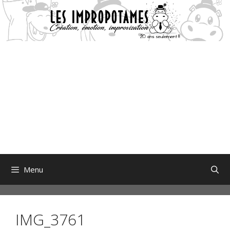
Aller
au
contenu
Menu
IMG_3761