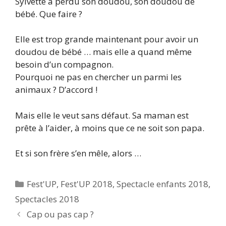
Sylvette a perdu son doudou, son doudou de
bébé. Que faire ?
Elle est trop grande maintenant pour avoir un
doudou de bébé … mais elle a quand même
besoin d’un compagnon.
Pourquoi ne pas en chercher un parmi les
animaux ? D’accord !
Mais elle le veut sans défaut. Sa maman est
prête à l’aider, à moins que ce ne soit son papa.
Et si son frère s’en mêle, alors …
Catégories
Fest'UP
,
Fest'UP 2018
,
Spectacle enfants 2018
,
Spectacles 2018
Cap ou pas cap ?