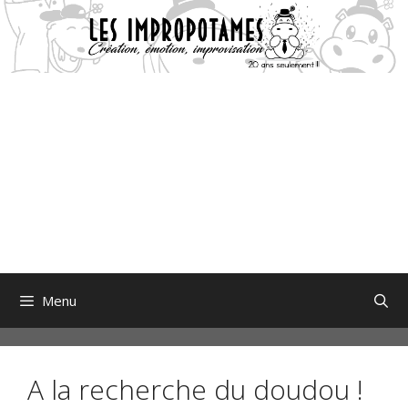
Aller
au
contenu
Menu
A la recherche du doudou !