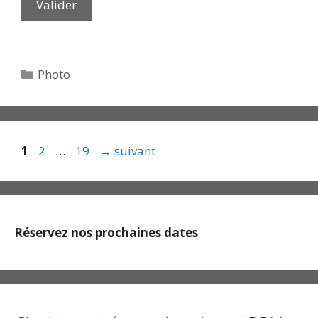
Catégories
Photo
Page
Page
Page
1
2
…
19
→
suivant
Réservez nos prochaines dates