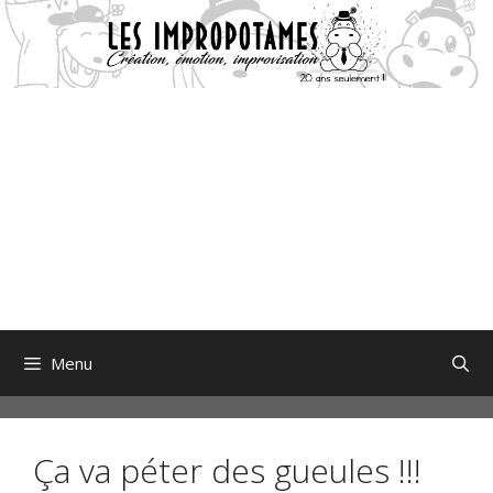
Aller
au
contenu
Menu
Ça va péter des gueules !!!