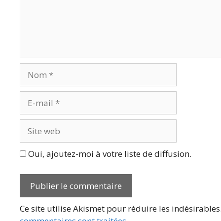
Nom
E-
mail
Site
web
Oui, ajoutez-moi à votre liste de diffusion.
Ce site utilise Akismet pour réduire les indésirables
commentaires sont traitées
.