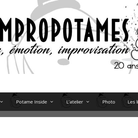
Potame Inside
L’atelier
Photo
Les l