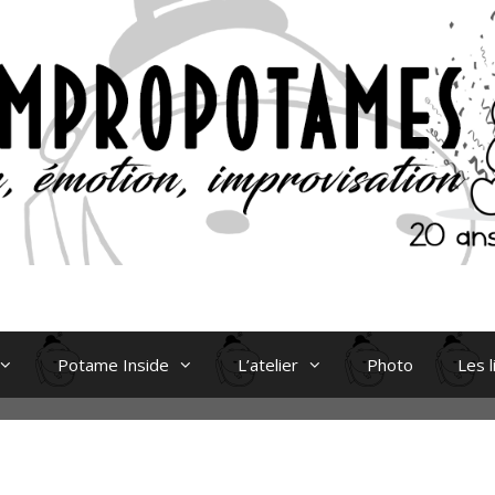
Potame Inside
L’atelier
Photo
Les l