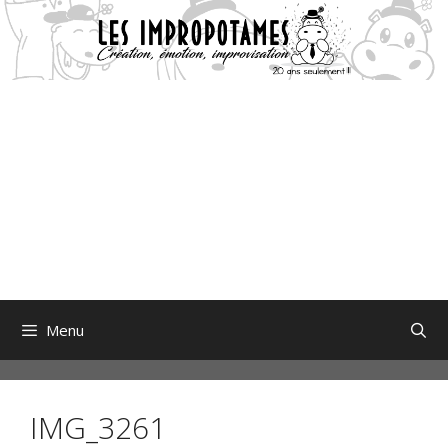
Aller
au
contenu
Menu
IMG_3261