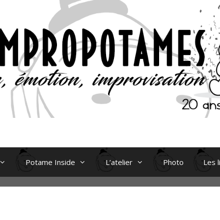
Potame Inside
L’atelier
Photo
Les l