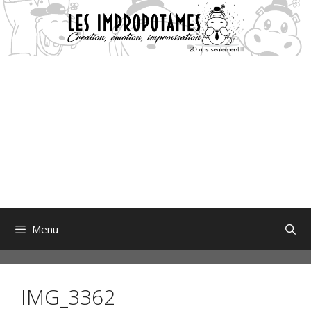
Aller
au
contenu
Menu
IMG_3362