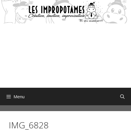
Aller
au
contenu
Menu
IMG_6828