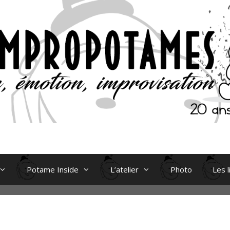
Potame Inside
L’atelier
Photo
Les l