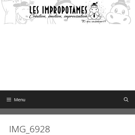
Aller
au
contenu
Menu
IMG_6928