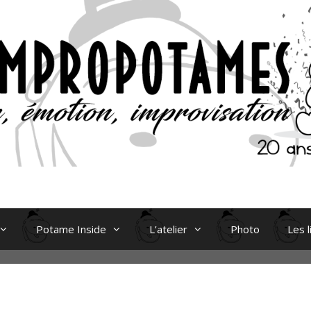
Potame Inside
L’atelier
Photo
Les l