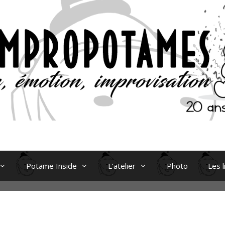
Potame Inside
L’atelier
Photo
Les l