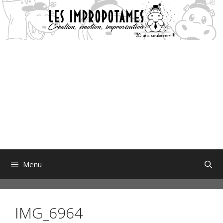
Aller
au
contenu
Menu
IMG_6964