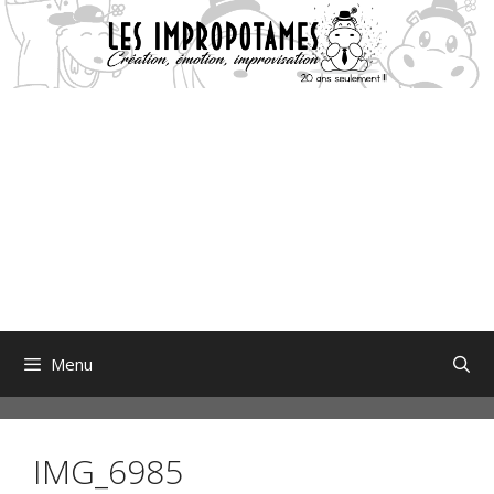
Aller
au
contenu
Menu
IMG_6985