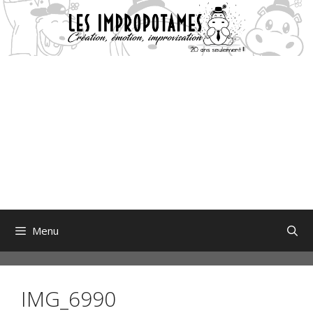
Aller
au
contenu
Menu
IMG_6990