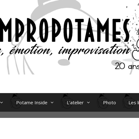
Potame Inside
L’atelier
Photo
Les l