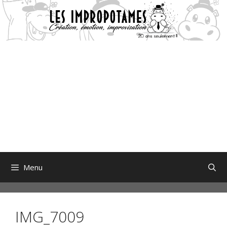
Aller
au
contenu
Menu
IMG_7009