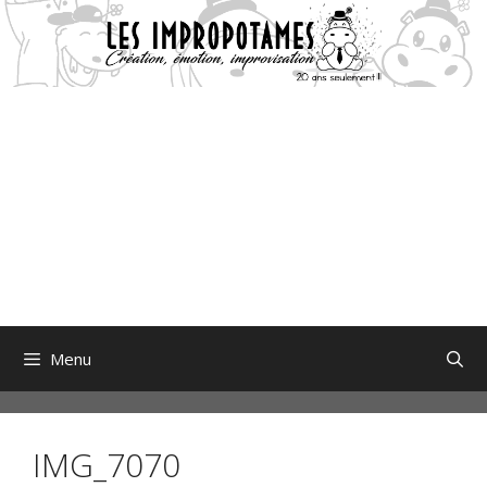
Aller
au
contenu
Menu
IMG_7070