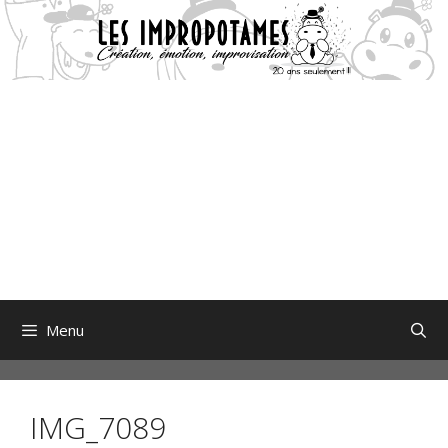
Aller
au
contenu
Menu
IMG_7089