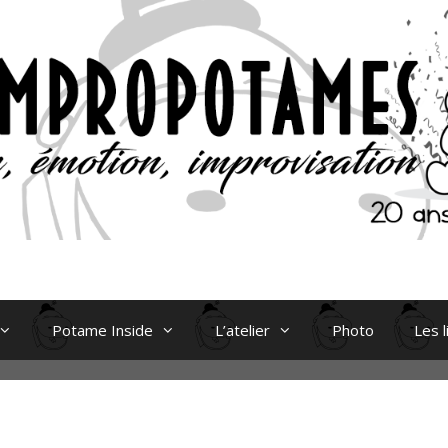
Potame Inside
L’atelier
Photo
Les l