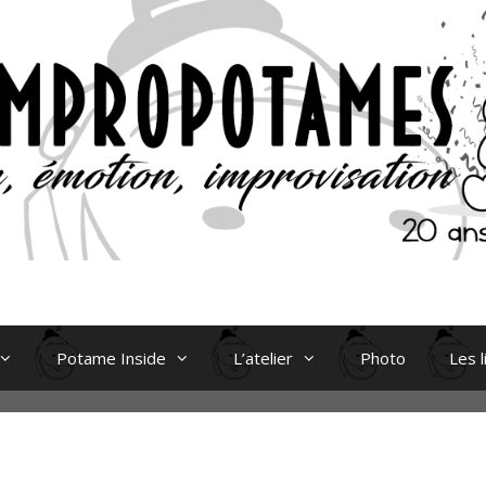
Potame Inside
L’atelier
Photo
Les l