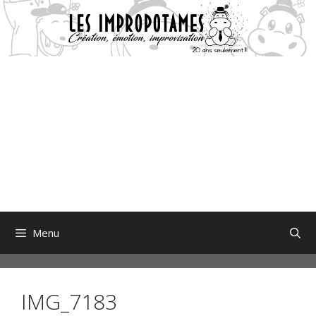
Aller
au
contenu
Menu
IMG_7183