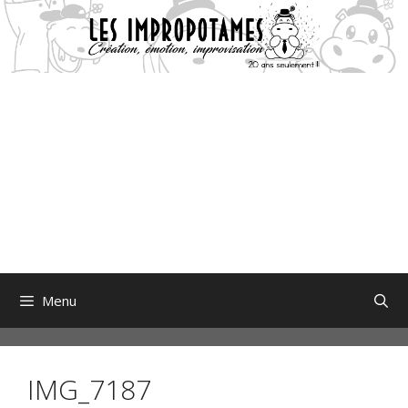
Aller
au
contenu
Menu
IMG_7187