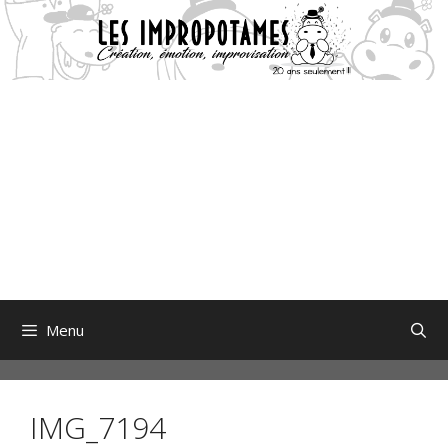
Aller
au
contenu
Menu
IMG_7194