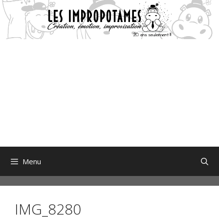
Aller
au
contenu
Menu
IMG_8280