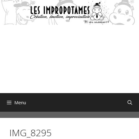
Aller
au
contenu
Menu
IMG_8295