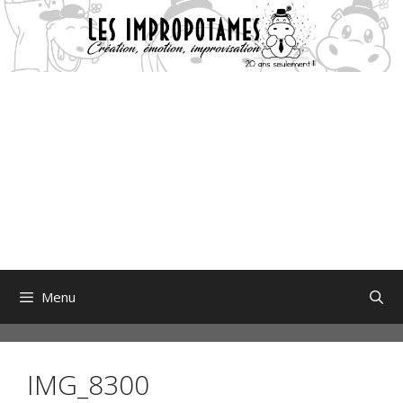
Aller
au
contenu
Menu
IMG_8300