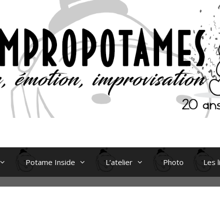
Potame Inside
L’atelier
Photo
Les l