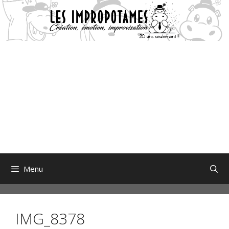
Aller
au
contenu
Menu
IMG_8378