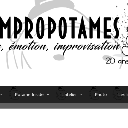
Potame Inside
L’atelier
Photo
Les l