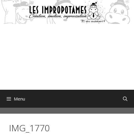
Aller
au
contenu
Menu
IMG_1770