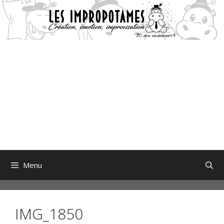
Aller
au
contenu
Menu
IMG_1850