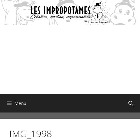
Aller
au
contenu
Menu
IMG_1998