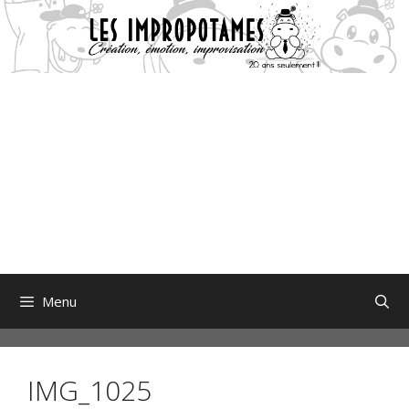
Aller
au
contenu
Menu
IMG_1025